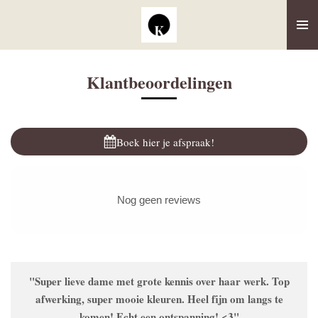
Ga
direct
naar
de
Klantbeoordelingen
hoofdinhoud
Boek hier je afspraak!
Nog geen reviews
"Super lieve dame met grote kennis over haar werk. Top
afwerking, super mooie kleuren. Heel fijn om langs te
komen! Echt een ontspanning! <3"