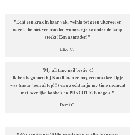
"Echt een krak in haar vak, weinig tot geen uitgroei en
nagels die niet verbranden wanneer je ze onder de lamp
steekt! Een aanrader!"
Elke C.
"My all time nail bestie <3
Ik ben begonnen bij Katell toen ze nog een onzeker kipje
was (maar toen al top!!!) en nu echt mijn me-time moment
met heerlijke babbels en PRACHTIGE nagels!"
Demi C.
"Wat een topper! Mijn nagels zien er elke keer weer